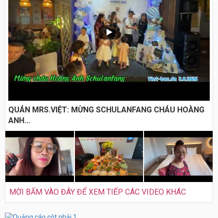
QUÁN MRS.VIỆT: MỪNG SCHULANFANG CHÁU HOÀNG
ANH...
MỜI BẤM VÀO ĐÂY ĐỂ XEM TIẾP CÁC VIDEO KHÁC