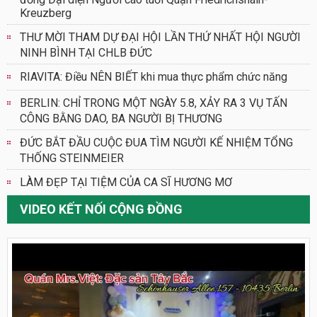
Kreuzberg
THƯ MỜI THAM DỰ ĐẠI HỘI LẦN THỨ NHẤT HỘI NGƯỜI
NINH BÌNH TẠI CHLB ĐỨC
RIAVITA: Điều NÊN BIẾT khi mua thực phẩm chức năng
BERLIN: CHỈ TRONG MỘT NGÀY 5.8, XẢY RA 3 VỤ TẤN
CÔNG BẰNG DAO, BA NGƯỜI BỊ THƯƠNG
ĐỨC BẮT ĐẦU CUỘC ĐUA TÌM NGƯỜI KẾ NHIỆM TỔNG
THỐNG STEINMEIER
LÀM ĐẸP TẠI TIỆM CỦA CA SĨ HƯƠNG MƠ
VIDEO KẾT NỐI CỘNG ĐỒNG