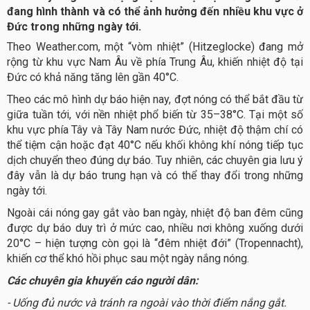
đang hình thành và có thể ảnh hưởng đến nhiều khu vực ở
Đức trong những ngày tới.
Theo Weather.com, một “vòm nhiệt” (Hitzeglocke) đang mở
rộng từ khu vực Nam Âu về phía Trung Âu, khiến nhiệt độ tại
Đức có khả năng tăng lên gần 40°C.
Theo các mô hình dự báo hiện nay, đợt nóng có thể bắt đầu từ
giữa tuần tới, với nền nhiệt phổ biến từ 35–38°C. Tại một số
khu vực phía Tây và Tây Nam nước Đức, nhiệt độ thậm chí có
thể tiệm cận hoặc đạt 40°C nếu khối không khí nóng tiếp tục
dịch chuyển theo đúng dự báo. Tuy nhiên, các chuyên gia lưu ý
đây vẫn là dự báo trung hạn và có thể thay đổi trong những
ngày tới.
Ngoài cái nóng gay gắt vào ban ngày, nhiệt độ ban đêm cũng
được dự báo duy trì ở mức cao, nhiều nơi không xuống dưới
20°C – hiện tượng còn gọi là “đêm nhiệt đới” (Tropennacht),
khiến cơ thể khó hồi phục sau một ngày nắng nóng.
Các chuyên gia khuyến cáo người dân:
- Uống đủ nước và tránh ra ngoài vào thời điểm nắng gắt.