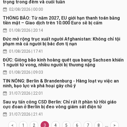
trọng trong đêm và cuối tuần
02/08/2026 | 00:00
THÔNG BÁO: Từ năm 2027, EU giới hạn thanh toán bằng
tiền mặt – Giao dịch trên 10.000 Euro sẽ bị cấm
01/08/2026 | 20:14
Đức mở rộng trục xuất người Afghanistan: Không chỉ tội
phạm mà cả người bị bác đơn tị nạn
01/08/2026 | 17:41
ĐỨC: Giông bão kinh hoàng quét qua bang Sachsen khiến
1 người tử vong, nhiều người bị thương nặng
01/08/2026 | 09:03
TIN NÓNG: Berlin & Brandenburg - Hàng loạt vụ việc an
ninh, bạo lực và phá hoại gây chú ý
31/07/2026 | 22:01
Sau vụ tấn công CSD Berlin: Chỉ rất ít phần tử Hồi giáo
cực đoan ở Berlin bị đeo vòng giám sát điện tử
31/07/2026 | 21:41
<
1
2
3
4
5
6
7
8
...
>