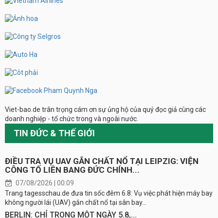
Viet-bao.de trân trọng cám ơn sự ủng hộ của quý đọc giả cùng các
doanh nghiệp - tổ chức trong và ngoài nước.
TIN ĐỨC & THẾ GIỚI
ĐIỀU TRA VỤ UAV GẮN CHẤT NỔ TẠI LEIPZIG: VIỆN
CÔNG TỐ LIÊN BANG ĐỨC CHÍNH...
07/08/2026 | 00:09
Trang tagesschau.de đưa tin sốc đêm 6.8: Vụ việc phát hiện máy bay
không người lái (UAV) gắn chất nổ tại sân bay...
BERLIN: CHỈ TRONG MỘT NGÀY 5.8,...