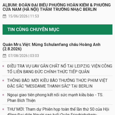
ALBUM: ĐOÀN ĐẠI BIỂU PHƯỜNG HOÀN KIẾM & PHƯỜNG
CỬA NAM (HÀ NỘI) THĂM TRƯỜNG NHẠC BERLIN
15/06/2026 | 11:53
TIN CÙNG CHUYÊN MỤC
Quán Mrs.Việt: Mừng Schulanfang cháu Hoàng Anh
(2.8.2026)
07/08/2026 | 03:03
ĐIỀU TRA VỤ UAV GẮN CHẤT NỔ TẠI LEIPZIG: VIỆN CÔNG
TỐ LIÊN BANG ĐỨC CHÍNH THỨC TIẾP QUẢN
THÔNG BÁO: MỜI KIỀU BÀO THƯỞNG THỨC PHIM VIỆT
ĐẶC SẮC "MESDAME THANH SẮC" TẠI BERLIN
Ngoại giao tiên phong kết nối sức mạnh kiều bào - TS.
Phan Bích Thiện
THƯ MỜI: Tham dự Phiên họp toàn thể lần thứ 50 của Hội
đồng Đại diện Người cao tuổi Quận Friedrichshain-