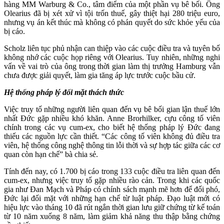
hàng MM Warburg & Co., tâm điểm của một phần vụ bê bối. Ông
Olearius đã bị xét xử vì tội trốn thuế, gây thiệt hại 280 triệu euro,
nhưng vụ án kết thúc mà không có phán quyết do sức khỏe yếu của
bị cáo.
Scholz liên tục phủ nhận can thiệp vào các cuộc điều tra và tuyên bố
không nhớ các cuộc họp riêng với Olearius. Tuy nhiên, những nghi
vấn về vai trò của ông trong thời gian làm thị trưởng Hamburg vẫn
chưa được giải quyết, làm gia tăng áp lực trước cuộc bầu cử.
Hệ thống pháp lý đối mặt thách thức
Việc truy tố những người liên quan đến vụ bê bối gian lận thuế lớn
nhất Đức gặp nhiều khó khăn. Anne Brorhilker, cựu công tố viên
chính trong các vụ cum-ex, cho biết hệ thống pháp lý Đức đang
thiếu các nguồn lực cần thiết. “Các công tố viên không đủ điều tra
viên, hệ thống công nghệ thông tin lỗi thời và sự hợp tác giữa các cơ
quan còn hạn chế” bà chia sẻ.
Tính đến nay, có 1.700 bị cáo trong 133 cuộc điều tra liên quan đến
cum-ex, nhưng việc truy tố gặp nhiều rào cản. Trong khi các quốc
gia như Đan Mạch và Pháp có chính sách mạnh mẽ hơn để đối phó,
Đức lại đối mặt với những hạn chế từ luật pháp. Đạo luật mới có
hiệu lực vào tháng 10 đã rút ngắn thời gian lưu giữ chứng từ kế toán
từ 10 năm xuống 8 năm, làm giảm khả năng thu thập bằng chứng