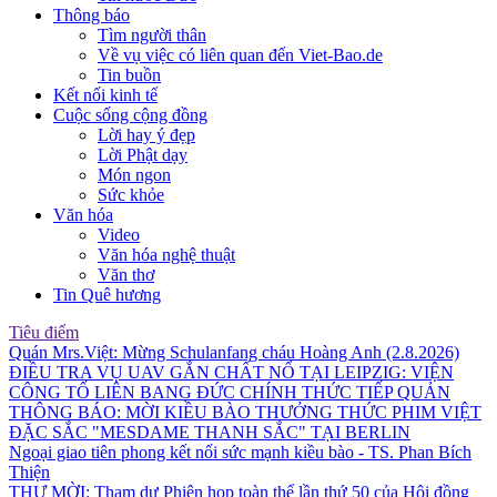
Thông báo
Tìm người thân
Về vụ việc có liên quan đến Viet-Bao.de
Tin buồn
Kết nối kinh tế
Cuộc sống cộng đồng
Lời hay ý đẹp
Lời Phật dạy
Món ngon
Sức khỏe
Văn hóa
Video
Văn hóa nghệ thuật
Văn thơ
Tin Quê hương
Tiêu điểm
Quán Mrs.Việt: Mừng Schulanfang cháu Hoàng Anh (2.8.2026)
ĐIỀU TRA VỤ UAV GẮN CHẤT NỔ TẠI LEIPZIG: VIỆN
CÔNG TỐ LIÊN BANG ĐỨC CHÍNH THỨC TIẾP QUẢN
THÔNG BÁO: MỜI KIỀU BÀO THƯỞNG THỨC PHIM VIỆT
ĐẶC SẮC "MESDAME THANH SẮC" TẠI BERLIN
Ngoại giao tiên phong kết nối sức mạnh kiều bào - TS. Phan Bích
Thiện
THƯ MỜI: Tham dự Phiên họp toàn thể lần thứ 50 của Hội đồng