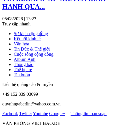
HANH QUA...
05/08/2026 | 13:23
Truy cập nhanh
Sự kiện cộng đồng
Kết nối kinh tế
Văn hóa
Tin Đức & Thế giới
Cuộc sống cộng đồng
Album Ảnh
Thông báo
Thế hệ trẻ
Tin buồn
Liên hệ quảng cáo & truyền
+49 152 339 03099
quynhngaberlin@yahoo.com.vn
Facbook
Twitter
Youtube
Google+
|
Thông tin toàn soạn
VĂN PHÒNG VIET-BAO.DE