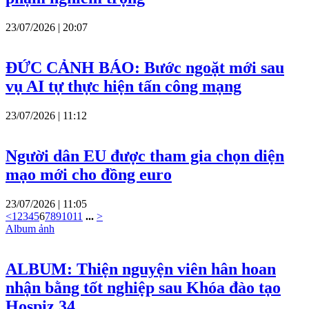
23/07/2026 | 20:07
ĐỨC CẢNH BÁO: Bước ngoặt mới sau
vụ AI tự thực hiện tấn công mạng
23/07/2026 | 11:12
Người dân EU được tham gia chọn diện
mạo mới cho đồng euro
23/07/2026 | 11:05
<
1
2
3
4
5
6
7
8
9
10
11
...
>
Album ảnh
ALBUM: Thiện nguyện viên hân hoan
nhận bằng tốt nghiệp sau Khóa đào tạo
Hospiz 34