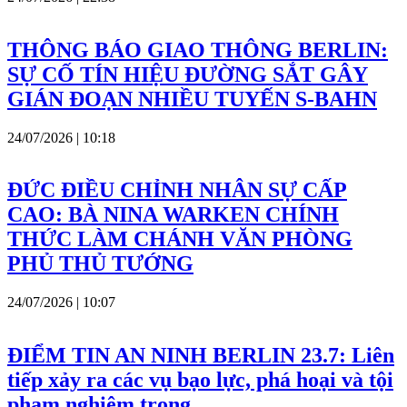
THÔNG BÁO GIAO THÔNG BERLIN:
SỰ CỐ TÍN HIỆU ĐƯỜNG SẮT GÂY
GIÁN ĐOẠN NHIỀU TUYẾN S-BAHN
24/07/2026 | 10:18
ĐỨC ĐIỀU CHỈNH NHÂN SỰ CẤP
CAO: BÀ NINA WARKEN CHÍNH
THỨC LÀM CHÁNH VĂN PHÒNG
PHỦ THỦ TƯỚNG
24/07/2026 | 10:07
ĐIỂM TIN AN NINH BERLIN 23.7: Liên
tiếp xảy ra các vụ bạo lực, phá hoại và tội
phạm nghiêm trọng