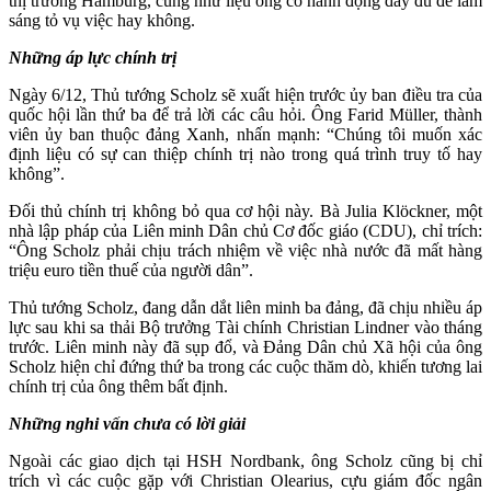
thị trưởng Hamburg, cũng như liệu ông có hành động đầy đủ để làm
sáng tỏ vụ việc hay không.
Những áp lực chính trị
Ngày 6/12, Thủ tướng Scholz sẽ xuất hiện trước ủy ban điều tra của
quốc hội lần thứ ba để trả lời các câu hỏi. Ông Farid Müller, thành
viên ủy ban thuộc đảng Xanh, nhấn mạnh: “Chúng tôi muốn xác
định liệu có sự can thiệp chính trị nào trong quá trình truy tố hay
không”.
Đối thủ chính trị không bỏ qua cơ hội này. Bà Julia Klöckner, một
nhà lập pháp của Liên minh Dân chủ Cơ đốc giáo (CDU), chỉ trích:
“Ông Scholz phải chịu trách nhiệm về việc nhà nước đã mất hàng
triệu euro tiền thuế của người dân”.
Thủ tướng Scholz, đang dẫn dắt liên minh ba đảng, đã chịu nhiều áp
lực sau khi sa thải Bộ trưởng Tài chính Christian Lindner vào tháng
trước. Liên minh này đã sụp đổ, và Đảng Dân chủ Xã hội của ông
Scholz hiện chỉ đứng thứ ba trong các cuộc thăm dò, khiến tương lai
chính trị của ông thêm bất định.
Những nghi vấn chưa có lời giải
Ngoài các giao dịch tại HSH Nordbank, ông Scholz cũng bị chỉ
trích vì các cuộc gặp với Christian Olearius, cựu giám đốc ngân