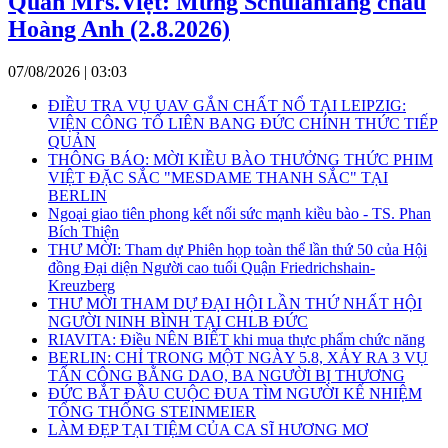
Quán Mrs.Việt: Mừng Schulanfang cháu
Hoàng Anh (2.8.2026)
07/08/2026 | 03:03
ĐIỀU TRA VỤ UAV GẮN CHẤT NỔ TẠI LEIPZIG:
VIỆN CÔNG TỐ LIÊN BANG ĐỨC CHÍNH THỨC TIẾP
QUẢN
THÔNG BÁO: MỜI KIỀU BÀO THƯỞNG THỨC PHIM
VIỆT ĐẶC SẮC "MESDAME THANH SẮC" TẠI
BERLIN
Ngoại giao tiên phong kết nối sức mạnh kiều bào - TS. Phan
Bích Thiện
THƯ MỜI: Tham dự Phiên họp toàn thể lần thứ 50 của Hội
đồng Đại diện Người cao tuổi Quận Friedrichshain-
Kreuzberg
THƯ MỜI THAM DỰ ĐẠI HỘI LẦN THỨ NHẤT HỘI
NGƯỜI NINH BÌNH TẠI CHLB ĐỨC
RIAVITA: Điều NÊN BIẾT khi mua thực phẩm chức năng
BERLIN: CHỈ TRONG MỘT NGÀY 5.8, XẢY RA 3 VỤ
TẤN CÔNG BẰNG DAO, BA NGƯỜI BỊ THƯƠNG
ĐỨC BẮT ĐẦU CUỘC ĐUA TÌM NGƯỜI KẾ NHIỆM
TỔNG THỐNG STEINMEIER
LÀM ĐẸP TẠI TIỆM CỦA CA SĨ HƯƠNG MƠ