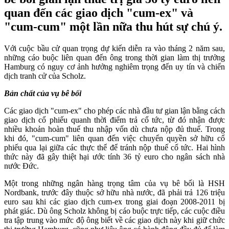
quan đến các giao dịch "cum-ex" và
"cum-cum" một lần nữa thu hút sự chú ý.
Với cuộc bầu cử quan trọng dự kiến diễn ra vào tháng 2 năm sau,
những cáo buộc liên quan đến ông trong thời gian làm thị trưởng
Hamburg có nguy cơ ảnh hưởng nghiêm trọng đến uy tín và chiến
dịch tranh cử của Scholz.
Bản chất của vụ bê bối
Các giao dịch "cum-ex" cho phép các nhà đầu tư gian lận bằng cách
giao dịch cổ phiếu quanh thời điểm trả cổ tức, từ đó nhận được
nhiều khoản hoàn thuế thu nhập vốn dù chưa nộp đủ thuế. Trong
khi đó, "cum-cum" liên quan đến việc chuyển quyền sở hữu cổ
phiếu qua lại giữa các thực thể để tránh nộp thuế cổ tức. Hai hình
thức này đã gây thiệt hại ước tính 36 tỷ euro cho ngân sách nhà
nước Đức.
Một trong những ngân hàng trọng tâm của vụ bê bối là HSH
Nordbank, trước đây thuộc sở hữu nhà nước, đã phải trả 126 triệu
euro sau khi các giao dịch cum-ex trong giai đoạn 2008-2011 bị
phát giác. Dù ông Scholz không bị cáo buộc trực tiếp, các cuộc điều
tra tập trung vào mức độ ông biết về các giao dịch này khi giữ chức