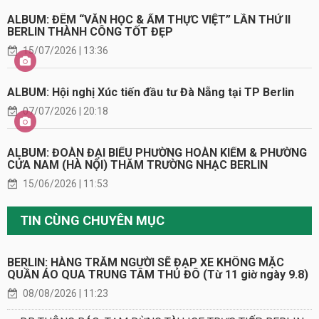
ALBUM: ĐÊM “VĂN HỌC & ẨM THỰC VIỆT” LẦN THỨ II
BERLIN THÀNH CÔNG TỐT ĐẸP
15/07/2026 | 13:36
ALBUM: Hội nghị Xúc tiến đầu tư Đà Nẵng tại TP Berlin
07/07/2026 | 20:18
ALBUM: ĐOÀN ĐẠI BIỂU PHƯỜNG HOÀN KIẾM & PHƯỜNG
CỬA NAM (HÀ NỘI) THĂM TRƯỜNG NHẠC BERLIN
15/06/2026 | 11:53
TIN CÙNG CHUYÊN MỤC
BERLIN: HÀNG TRĂM NGƯỜI SẼ ĐẠP XE KHÔNG MẶC
QUẦN ÁO QUA TRUNG TÂM THỦ ĐÔ (Từ 11 giờ ngày 9.8)
08/08/2026 | 11:23