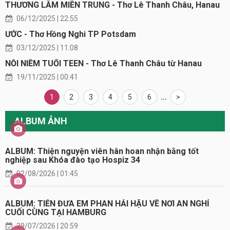
THƯƠNG LẮM MIỀN TRUNG - Thơ Lê Thanh Châu, Hanau
06/12/2025 | 22:55
ƯỚC - Thơ Hồng Nghi TP Potsdam
03/12/2025 | 11:08
NỖI NIỀM TUỔI TEEN - Thơ Lê Thanh Châu từ Hanau
19/11/2025 | 00:41
1
2
3
4
5
6
...
>
ALBUM ẢNH
ALBUM: Thiện nguyện viên hân hoan nhận bằng tốt
nghiệp sau Khóa đào tạo Hospiz 34
02/08/2026 | 01:45
ALBUM: TIỄN ĐƯA EM PHAN HẢI HẬU VỀ NƠI AN NGHỈ
CUỐI CÙNG TẠI HAMBURG
29/07/2026 | 20:59