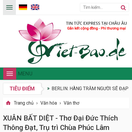
MENU
Toggle
navigation
TIÊU ĐIỂM
BERLIN: HÀNG TRĂM NGƯỜI SẼ ĐẠP X
Trang chủ
›
Văn hóa
›
Văn thơ
XUÂN BẤT DIỆT - Thơ Đại Đức Thích
Thông Đạt, Trụ trì Chùa Phúc Lâm