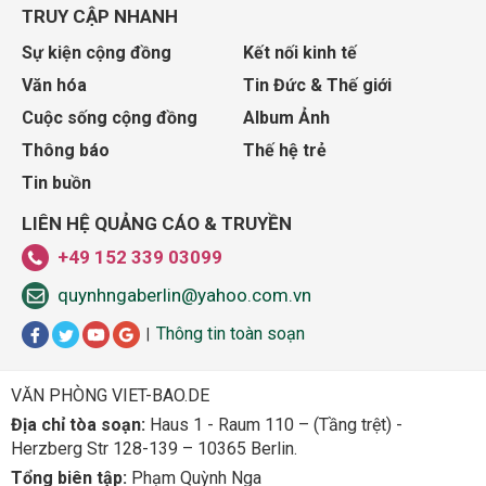
TRUY CẬP NHANH
Sự kiện cộng đồng
Kết nối kinh tế
Văn hóa
Tin Đức & Thế giới
Cuộc sống cộng đồng
Album Ảnh
Thông báo
Thế hệ trẻ
Tin buồn
LIÊN HỆ QUẢNG CÁO & TRUYỀN
+49 152 339 03099
quynhngaberlin@yahoo.com.vn
Thông tin toàn soạn
|
VĂN PHÒNG VIET-BAO.DE
Địa chỉ tòa soạn:
Haus 1 - Raum 110 – (Tầng trệt) -
Herzberg Str 128-139 – 10365 Berlin.
Tổng biên tập:
Phạm Quỳnh Nga