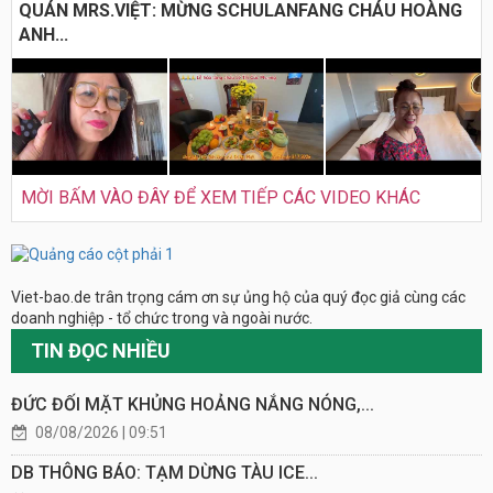
QUÁN MRS.VIỆT: MỪNG SCHULANFANG CHÁU HOÀNG
ANH...
MỜI BẤM VÀO ĐÂY ĐỂ XEM TIẾP CÁC VIDEO KHÁC
Viet-bao.de trân trọng cám ơn sự ủng hộ của quý đọc giả cùng các
doanh nghiệp - tổ chức trong và ngoài nước.
TIN ĐỌC NHIỀU
ĐỨC ĐỐI MẶT KHỦNG HOẢNG NẮNG NÓNG,...
08/08/2026 | 09:51
DB THÔNG BÁO: TẠM DỪNG TÀU ICE...