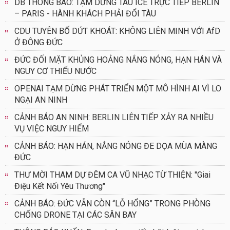
DB THÔNG BÁO: TẠM DỪNG TÀU ICE TRỰC TIẾP BERLIN
– PARIS - HÀNH KHÁCH PHẢI ĐỔI TÀU
CDU TUYÊN BỐ DỨT KHOÁT: KHÔNG LIÊN MINH VỚI AfD
Ở ĐÔNG ĐỨC
ĐỨC ĐỐI MẶT KHỦNG HOẢNG NẮNG NÓNG, HẠN HÁN VÀ
NGUY CƠ THIẾU NƯỚC
OPENAI TẠM DỪNG PHÁT TRIỂN MỘT MÔ HÌNH AI VÌ LO
NGẠI AN NINH
CẢNH BÁO AN NINH: BERLIN LIÊN TIẾP XẢY RA NHIỀU
VỤ VIỆC NGUY HIỂM
CẢNH BÁO: HẠN HÁN, NẮNG NÓNG ĐE DỌA MÙA MÀNG
ĐỨC
THƯ MỜI THAM DỰ ĐÊM CA VŨ NHẠC TỪ THIỆN: "Giai
Điệu Kết Nối Yêu Thương"
CẢNH BÁO: ĐỨC VẪN CÒN “LỖ HỔNG” TRONG PHÒNG
CHỐNG DRONE TẠI CÁC SÂN BAY