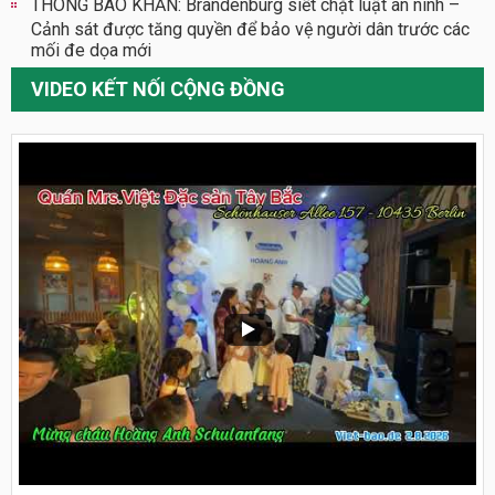
THÔNG BÁO KHẨN: Brandenburg siết chặt luật an ninh –
Cảnh sát được tăng quyền để bảo vệ người dân trước các
mối đe dọa mới
VIDEO KẾT NỐI CỘNG ĐỒNG