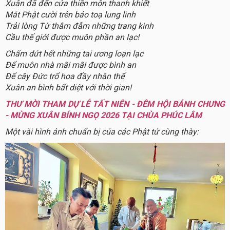
Xuân đã đến cửa thiền môn thanh khiết
Mắt Phật cười trên bảo toạ lung linh
Trải lòng Từ thắm đẫm những trang kinh
Cầu thế giới được muôn phần an lạc!
Chấm dứt hết những tai ương loạn lạc
Để muôn nhà mãi mãi được bình an
Để cây Đức trổ hoa đầy nhân thế
Xuân an bình bất diệt với thời gian!
THƯ MỜI THAM DỰ LỄ TẤT NIÊN - ĐÊM HỘI BÁNH CHƯNG
- MỪNG XUÂN BÍNH NGỌ 2026 TẠI CHÙA PHÚC LÂM
Một vài hình ảnh chuẩn bị của các Phật tử cùng thày: