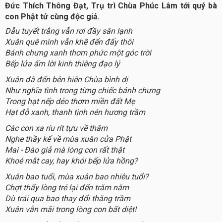
Đức Thích Thông Đạt, Trụ trì Chùa Phúc Lâm tới quý bà
con Phật tử cùng độc giả.
Dẫu tuyết trắng vẫn rơi đầy sân lạnh
Xuân quê mình vẫn khẽ đến đấy thôi
Bánh chưng xanh thơm phức một góc trời
Bếp lửa ấm lời kinh thiêng đạo lý
Xuân đã đến bên hiên Chùa bình dị
Như nghĩa tình trong từng chiếc bánh chưng
Trong hạt nếp dẻo thơm miền đất Mẹ
Hạt đỗ xanh, thanh tịnh nén hương trầm
Các con xa ríu rít tựu về thăm
Nghe thầy kể về mùa xuân cửa Phật
Mai - Đào giả mà lòng con rất thật
Khoé mắt cay, hay khói bếp lửa hồng?
Xuân bao tuổi, mùa xuân bao nhiêu tuổi?
Chợt thấy lòng trẻ lại đến trăm năm
Dù trải qua bao thay đổi thăng trầm
Xuân vẫn mãi trong lòng con bất diệt!